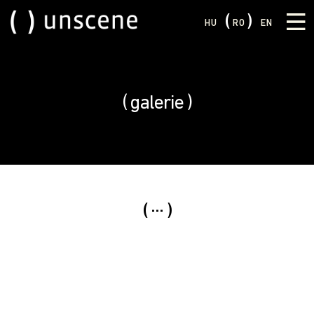
HU
RO
EN
galerie
...