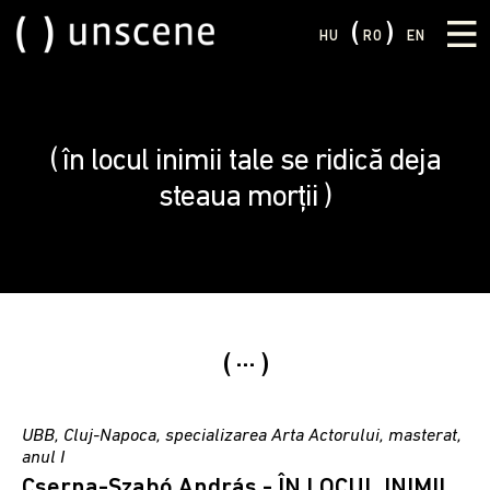
HU
RO
EN
în locul inimii tale se ridică deja
steaua morții
...
UBB, Cluj-Napoca, specializarea Arta Actorului, masterat,
anul I
Cserna-Szabó András - ÎN LOCUL INIMII