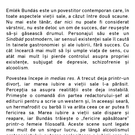
Emlék Bundás este un povestitor contemporan care, în
toate aspectele vieții sale, a căzut între două scaune.
Nu mai este tânăr, dar nici nu poate fi considerat
vârstnic, nu este deloc un om de succes, dar reușește
să-și găsească drumul. Personajul său este un
Sindbád
postmodern, iar sensul existenței sale îl caută
în tainele gastronomiei și ale iubirii, fără succes. Cu
cât încearcă mai mult să își umple viața de sens, cu
atât mai mult își pierde controlul asupra propriei
existențe, subjugat de depresie, schizofrenie și
alcoolism.
Povestea începe
in medias res
. A trecut deja printr-un
divorț, iar marea iubire a vieții sale l-a părăsit.
Percepția sa asupra realității este deja instabilă.
Primește o comandă din partea redactorului-șef al
editurii pentru a scrie un western și, în aceeași seară,
un hermafrodit cu barbă îi va arăta ceea ce ar putea fi
fericirea sa. Marea iubire a vieții sale dispare și
reapare, iar Bundás trăiește o „fericire apăsătoare”
printr-o femeie filosoafă. Aceste scene sunt legate
mai mult de un singur lucru, pe lângă alcoolismul