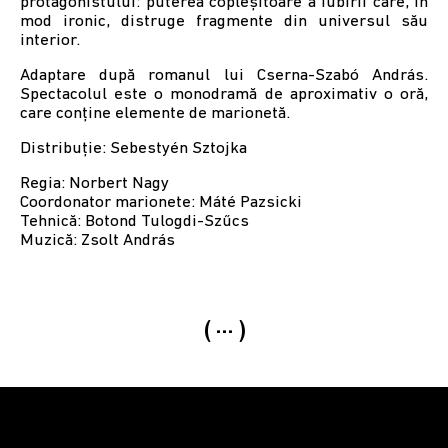
protagonistului: puterea copleșitoare a iubirii care, în
mod ironic, distruge fragmente din universul său
interior.
Adaptare după romanul lui Cserna-Szabó András.
Spectacolul este o monodramă de aproximativ o oră,
care conține elemente de marionetă.
Distribuție: Sebestyén Sztojka
Regia: Norbert Nagy
Coordonator marionete: Máté Pazsicki
Tehnică: Botond Tulogdi-Szűcs
Muzică: Zsolt András
...